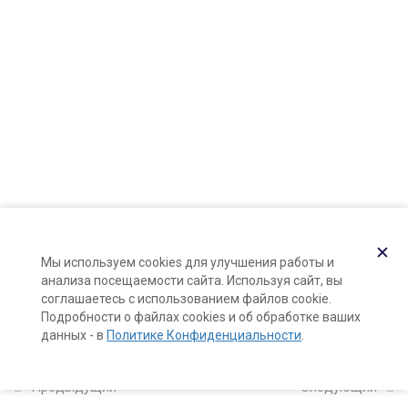
Карта сайта
10 минут
Поддержка и раскрутка сайта —
Hardkod.ru
Как защитить натуральную
}
косметику из масел от порчи
15 минут
Во что упаковать натуральную
косметику из масел
15 минут
Растительные масла: каталог
✕
Мы используем cookies для улучшения работы и
свойств
анализа посещаемости сайта. Используя сайт, вы
10 минут
соглашаетесь с использованием файлов cookie.
Подробности о файлах cookies и об обработке ваших
данных - в
Политике Конфиденциальности
.
8
Мацерация масел на
растительном сырье
Предыдущий
Следующий