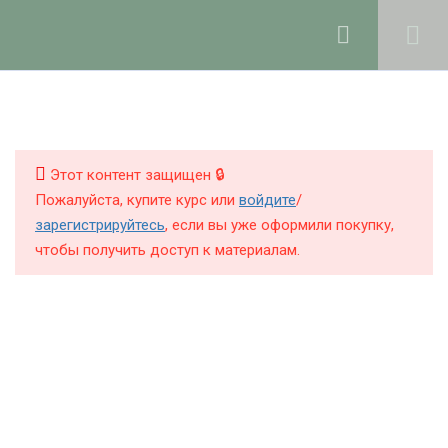
Ольга Ларноди, 2025
hello@lalavanda.school
2
Введение
КНИГИ
КУРСЫ
Этот контент защищен 🔒
6
Работа с маслами
Пожалуйста, купите курс или
войдите
/
БЛОГ
зарегистрируйтесь
, если вы уже оформили покупку,
Где и как покупать масла для
чтобы получить доступ к материалам.
О ШКОЛЕ
косметики
10 минут
Как правильно хранить масла
11 минут
Политика обработки персональных данных
Публичная оферта
Правила гигиены при создании
Контакты
косметики