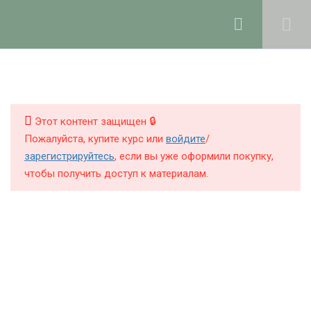
Ольга Ларноди, 2025
hello@lalavanda.school
2
Введение
КНИГИ
КУРСЫ
Этот контент защищен 🔒
6
Работа с маслами
Пожалуйста, купите курс или
войдите
/
БЛОГ
зарегистрируйтесь
, если вы уже оформили покупку,
чтобы получить доступ к материалам.
8
О ШКОЛЕ
Мацерация масел на
растительном сырье
5
Создание косметики на
Политика обработки персональных данных
натуральных маслах
Публичная оферта
Контакты
Как сделать бальзамы для губ