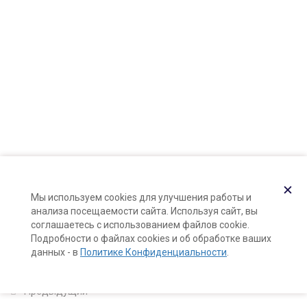
Карта сайта
(в стиках и баночках)
Поддержка и раскрутка сайта —
Hardkod.ru
10 минут
}
Лечебные бальзамы для ухода
за кожей
15 минут
Масло для лица (Facial oil)
15 минут
Какую косметику вы также
✕
Мы используем cookies для улучшения работы и
можете делать своими руками
анализа посещаемости сайта. Используя сайт, вы
20 минут
соглашаетесь с использованием файлов cookie.
Подробности о файлах cookies и об обработке ваших
данных - в
Политике Конфиденциальности
.
Бонус: 10 рецептов
косметики без упаковки
5 минут
Предыдущий