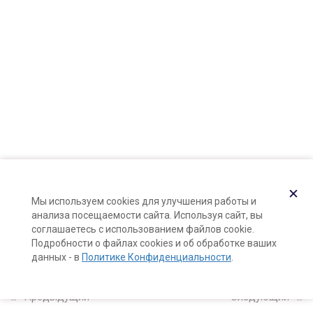
Карта сайта
сырье
Поддержка и раскрутка сайта —
Hardkod.ru
10 минут
}
Холодная и горячая мацерация
10 минут
Подготовка растительного
сырья
10 минут
Демонстрация: закладка
✕
Мы используем cookies для улучшения работы и
холодного мацерата
анализа посещаемости сайта. Используя сайт, вы
15 минут
соглашаетесь с использованием файлов cookie.
Подробности о файлах cookies и об обработке ваших
данных - в
Политике Конфиденциальности
.
Горячая мацерация:
демонстрация
15 минут
Предыдущий
Следующий