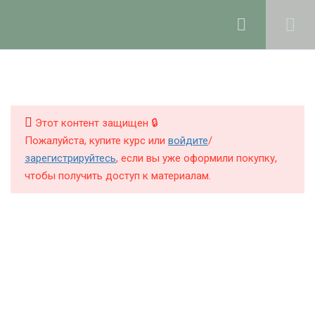
Ольга Ларноди, 2025
hello@lalavanda.school
2
Введение
КНИГИ
КУРСЫ
Этот контент защищен 🔒
6
Работа с маслами
Пожалуйста, купите курс или
войдите
/
БЛОГ
зарегистрируйтесь
, если вы уже оформили покупку,
чтобы получить доступ к материалам.
8
О ШКОЛЕ
Мацерация масел на
растительном сырье
Что такое мацераты
10 минут
Политика обработки персональных данных
Публичная оферта
Какие масла можно
Контакты
настаивать на растительном