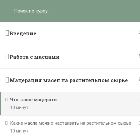
Ольга Ларноди, 2025
hello@lalavanda.school
К
Введение
Работа с маслами
Политика обработки персональных данных
Публичная оферта
Контакты
Мацерация масел на растительном сырье
Карта сайта
Что такое мацераты
}
10 минут
Какие масла можно настаивать на растительном сырье
10 минут