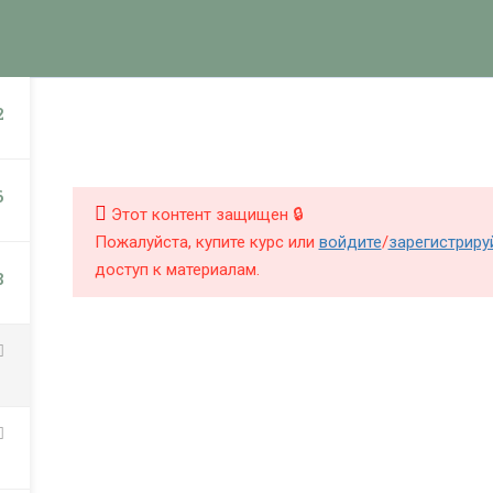
КНИГИ
КУРСЫ
БЛОГ
О Ш
НИГИ
КУРСЫ
2
6
Этот контент защищен 🔒
Пожалуйста, купите курс или
войдите
/
зарегистриру
доступ к материалам.
8