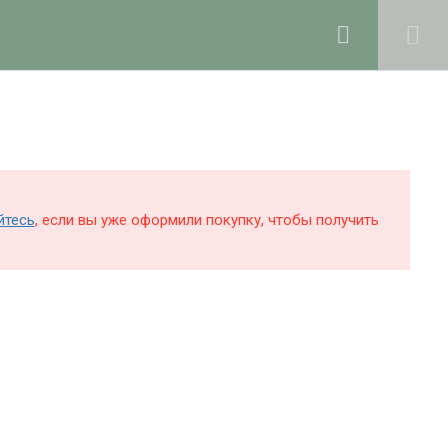
0
Войти в профиль
КОЛЕ
БЛОГ
О ШКОЛЕ
Поддержка и раскрутка сайта —
Hardkod.ru
йтесь
, если вы уже оформили покупку, чтобы получить