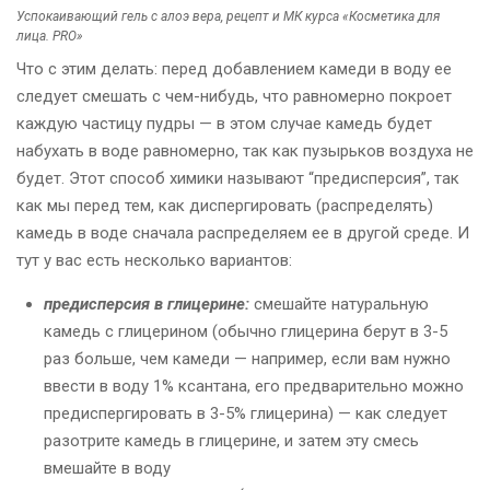
Успокаивающий гель с алоэ вера, рецепт и МК курса «Косметика для
лица. PRO»
Что с этим делать: перед добавлением камеди в воду ее
следует смешать с чем-нибудь, что равномерно покроет
каждую частицу пудры — в этом случае камедь будет
набухать в воде равномерно, так как пузырьков воздуха не
будет. Этот способ химики называют “предисперсия”, так
как мы перед тем, как диспергировать (распределять)
камедь в воде сначала распределяем ее в другой среде. И
тут у вас есть несколько вариантов:
предисперсия в глицерине:
смешайте натуральную
камедь с глицерином (обычно глицерина берут в 3-5
раз больше, чем камеди — например, если вам нужно
ввести в воду 1% ксантана, его предварительно можно
предиспергировать в 3-5% глицерина) — как следует
разотрите камедь в глицерине, и затем эту смесь
вмешайте в воду