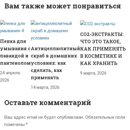
при построении
Вам также может понравиться
микро-бизнеса
СО2-ЭКСТРАКТЫ:
Пенка для
ЧТО ЭТО ТАКОЕ,
умывания с
Антицеллюлитный
КАК ПРИМЕНЯТЬ
лавандой и
скраб в домашних
В КОСМЕТИКЕ И
пантенолом
условиях: как
КАК ХРАНИТЬ
сделать, как
24 апреля,
9 марта, 2026
применять
2026
14 марта, 2026
Оставьте комментарий
Ваш адрес email не будет опубликован.
Обязательные поля
помечены
*