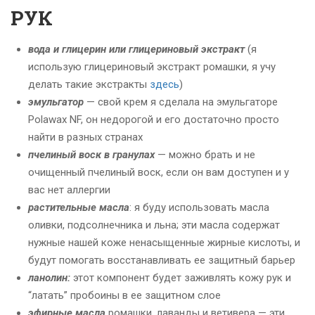
РУК
вода и глицерин или глицериновый экстракт
(я
использую глицериновый экстракт ромашки, я учу
делать такие экстракты
здесь
)
эмульгатор
— свой крем я сделала на эмульгаторе
Polawax NF, он недорогой и его достаточно просто
найти в разных странах
пчелиный воск в гранулах
— можно брать и не
очищенный пчелиный воск, если он вам доступен и у
вас нет аллергии
растительные масла
: я буду использовать масла
оливки, подсолнечника и льна; эти масла содержат
нужные нашей коже ненасыщенные жирные кислоты, и
будут помогать восстанавливать ее защитный барьер
ланолин:
этот компонент будет заживлять кожу рук и
“латать” пробоины в ее защитном слое
эфирные масла
ромашки, лаванды и ветивера — эти