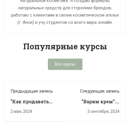
натуральной косметике. Я создаю формулы
натуральных средств для сторонних брендов,
работаю с клиентами в своем косметическом ателье
(г. Анси) и учу студентов со всего мира онлайн.
Популярные курсы
Все курсы
Предыдущая запись
Следующая запись
"Как продавать
"Варим крем": 5
косметику ручной
лайфхаков от
2 мая, 2024
3 сентября, 2024
работы?!": 7
разработчиков
ошибок новичков
косметики