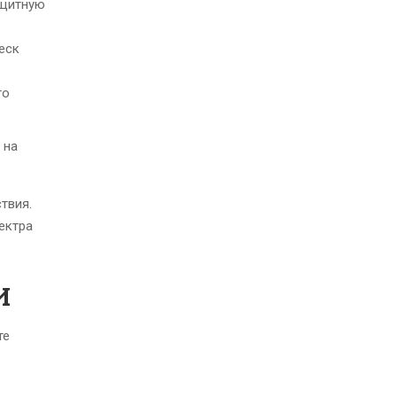
ащитную
еск
го
 на
твия.
ектра
И
те