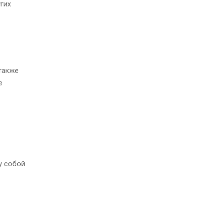
гих
также
е
у собой