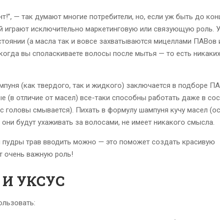
т!”, — так думают многие потребители, но, если уж быть до кон
ей играют исключительно маркетинговую или связующую роль. 
стоянии (а масла так и вовсе захватываются мицеллами ПАВов 
когда вы споласкиваете волосы после мытья — то есть никаки
пуня (как твердого, так и жидкого) заключается в подборе ПА
 (в отличие от масел) все-таки способны работать даже в со
 с головы смывается). Пихать в формулу шампуня кучу масел (о
 они будут ухаживать за волосами, не имеет никакого смысла.
и пудры трав вводить можно — это поможет создать красивую
т очень важную роль!
 И УКСУС
ользовать: