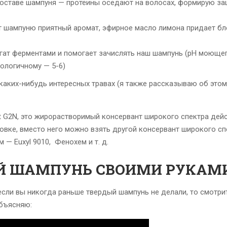
 составе шампуня — протеины оседают на волосах, формирую з
т шампуню приятный аромат, эфирное масло лимона придает бл
гат ферментами и помогает зачислять наш шампунь (рН моюще
ологичному — 5-6)
каких-нибудь интересных травах (я также рассказываю об этом
at G2N, это жирорастворимый консервант широкого спектра дейс
овке, вместо него можно взять другой консервант широкого сп
 — Euxyl 9010, Фенохем и т. д.
ЫЙ ШАМПУНЬ СВОИМИ РУКАМ
 если вы никогда раньше твердый шампунь не делали, то смотри
объясняю: