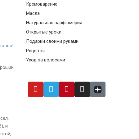
Кремоварение
Масла
Натуральная парфюмерия
Открытые уроки
Подарки своими руками
волос!
Рецепты
Уход за волосами
ороший
сел,
), и
стой,