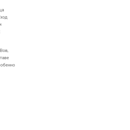
ца
Уход
и
х
Вов,
ставе
собенно