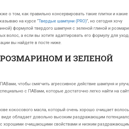
кже о том, как правильно консервировать такие плитки и какие
сказываю на курсе “
Твердые шампуни (PRO)
”, но сегодня хочу
анной) формулой твердого шампуня с зеленой глиной и розмари
х волос, а если вы хотите адаптировать его формулу для уход
ации вы найдете в посте ниже.
 РОЗМАРИНОМ И ЗЕЛЕНОЙ
ПАВами, чтобы смягчить агрессивное действие шампуня и улуч
 специально с ПАВами, которые достаточно легко найти на сайт
нове кокосового масла, который очень хорошо очищает волосы
том виде обладает довольно высоким раздражающим потенциало
ПАВ с хорошими очищающими свойствами и низким раздражающи