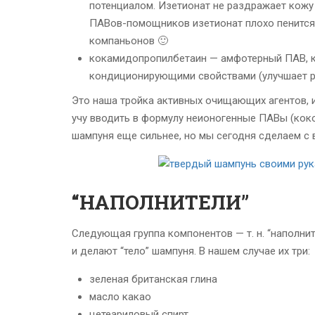
потенциалом. Изетионат не раздражает кожу 
ПАВов-помощников изетионат плохо пенится 
компаньонов 🙂
кокамидопропилбетаин — амфотерный ПАВ, к
кондиционирующими свойствами (улучшает р
Это наша тройка активных очищающих агентов, и
учу вводить в формулу неионогенные ПАВы (коко
шампуня еще сильнее, но мы сегодня сделаем с 
“НАПОЛНИТЕЛИ”
Следующая группа компонентов — т. н. “наполни
и делают “тело” шампуня. В нашем случае их три:
зеленая британская глина
масло какао
цетеариловый спирт