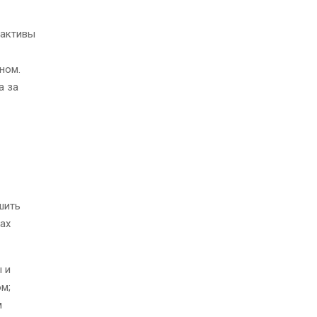
 активы
ном.
а за
шить
ах
 и
м;
м