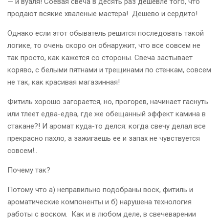
— и вуаля! Соевая свеча в десять раз дешевле того, что
продают всякие хваленые мастера!
Дешево и сердито!
Однако если этот обыватель решится последовать такой
логике, то очень скоро он обнаружит, что все совсем не
так просто, как кажется со стороны. Свеча застывает
коряво, с белыми пятнами и трещинами по стенкам, совсем
не так, как красивая магазинная!
Фитиль хорошо загорается, но, прогорев, начинает гаснуть
или тлеет едва-едва, где же обещанный эффект камина в
стакане?! И аромат куда-то делся: когда свечу делал все
прекрасно пахло, а зажигаешь ее и запах не чувствуется
совсем!..
Почему так?
Потому что а) неправильно подобраны воск, фитиль и
ароматические компоненты и б) нарушена технология
работы с воском.
Как и в любом деле, в свечеварении