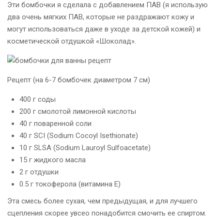
Эти бомбочки я сделала с добавлением ПАВ (я использую
два очень мягких ПАВ, которые не раздражают кожу и
могут использоваться даже в уходе за детской кожей) и
косметической отдушкой «Шоколад».
Рецепт (на 6-7 бомбочек диаметром 7 см)
400 г соды
200 г смолотой лимонной кислоты
40 г поваренной соли
40 г SCI (Sodium Cocoyl Isethionate)
10 г SLSA (Sodium Lauroyl Sulfoacetate)
15 г жидкого масла
2 г отдушки
0.5 г токоферола (витамина Е)
Эта смесь более сухая, чем предыдущая, и для лучшего
сцепления скорее увсео понадобится смочить ее спиртом.