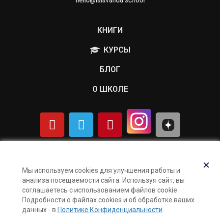
КНИГИ
КУРСЫ
БЛОГ
О ШКОЛЕ
Политика обработки персональных данных
Публичная оферта
✕
Мы используем cookies для улучшения работы и
Контакты
анализа посещаемости сайта. Используя сайт, вы
Карта сайта
соглашаетесь с использованием файлов cookie.
Подробности о файлах cookies и об обработке ваших
данных - в
Политике Конфиденциальности
.
Поддержка и раскрутка сайта —
Hardkod.ru