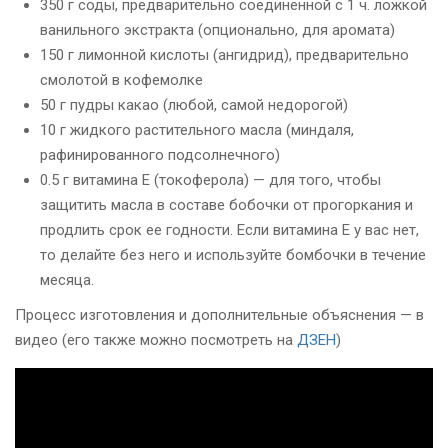
350 г соды, предварительно соединенной с 1 ч. ложкой
ванильного экстракта (опционально, для аромата)
150 г лимонной кислоты (ангидрид), предварительно
смолотой в кофемолке
50 г пудры какао (любой, самой недорогой)
10 г жидкого растительного масла (миндаля,
рафинированного подсолнечного)
0.5 г витамина Е (токоферола) — для того, чтобы
защитить масла в составе бобочки от прогоркания и
продлить срок ее годности. Если витамина Е у вас нет,
то делайте без него и используйте бомбочки в течение
месяца.
Процесс изготовления и дополнительные объяснения — в
видео (его также можно посмотреть на
ДЗЕН
)