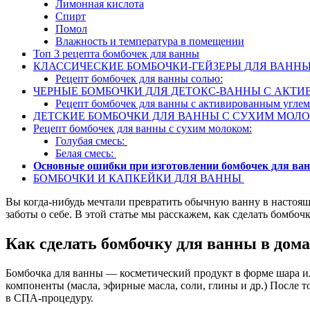
Лимонная кислота
Спирт
Помол
Влажность и температура в помещении
Топ 3 рецепта бомбочек для ванны
КЛАССИЧЕСКИЕ БОМБОЧКИ-ГЕЙЗЕРЫ ДЛЯ ВАННЫ
Рецепт бомбочек для ванны солью:
ЧЕРНЫЕ БОМБОЧКИ ДЛЯ ДЕТОКС-ВАННЫ С АКТ
Рецепт бомбочек для ванны с активированным углем
ДЕТСКИЕ БОМБОЧКИ ДЛЯ ВАННЫ С СУХИМ МОЛ
Рецепт бомбочек для ванны с сухим молоком:
Голубая смесь:
Белая смесь:
Основные ошибки при изготовлении бомбочек для ва
БОМБОЧКИ И КАПКЕЙКИ ДЛЯ ВАННЫ
Вы когда-нибудь мечтали превратить обычную ванну в настоящ
заботы о себе. В этой статье мы расскажем, как сделать бомб
Как сделать бомбочку для ванны в дом
Бомбочка для ванны — косметический продукт в форме шара ил
компоненты (масла, эфирные масла, соли, глины и др.) После 
в СПА-процедуру.