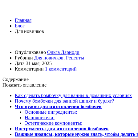
Бомбочки для ванны своими руками: п
Главная
Блог
Для новичков
Опубликовано
Ольга Ларноди
Рубрики
Для новичков
,
Рецепты
Дата
31 мая, 2025
Комментарии
1 комментарий
Содержание
Показать оглавление
Как сделать бомбочку для ванны в домашних условиях
Почему бомбочки для ванной шипят и бурлят?
Что нужно для изготовления бомбочек
Основные ингредиенты:
Наполнители:
Эстетические компоненты:
Инструменты для изготовления бомбочек
Важные нюансы, которые нужно знать, чтобы делать 