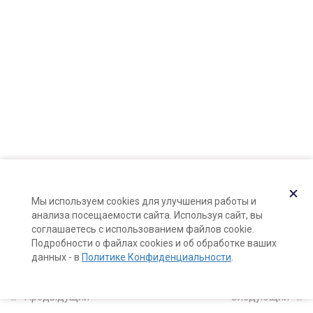
Карта сайта
8
Модуль 3: пептидная
Поддержка и раскрутка сайта —
Hardkod.ru
косметика
}
8
Модуль 4: уход за кожей
с акне
9
Модуль 5: купероз,
розацеа, чувствительная
кожа
✕
Мы используем cookies для улучшения работы и
анализа посещаемости сайта. Используя сайт, вы
соглашаетесь с использованием файлов cookie.
7
Модуль 6: барьерная
Подробности о файлах cookies и об обработке ваших
терапия и уход за кожей
данных - в
Политике Конфиденциальности
.
атопиков
Предыдущий
Следующий