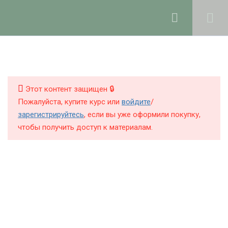
Ольга Ларноди, 2025
hello@lalavanda.school
1
Рабочие группы курса в
ТГ и Max
КНИГИ
КУРСЫ
Этот контент защищен 🔒
Пожалуйста, купите курс или
войдите
/
12
Модуль 1: обновление
БЛОГ
зарегистрируйтесь
, если вы уже оформили покупку,
кожи - кислоты и
чтобы получить доступ к материалам.
О ШКОЛЕ
энзимы
8
Модуль 2:
антиоксидантная
Политика обработки персональных данных
косметика
Публичная оферта
Контакты