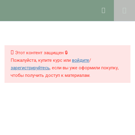
Ольга Ларноди, 2025
hello@lalavanda.school
1
Рабочие группы курса в
ТГ и Max
Книги
Этот контент защищен 🔒
Курсы
Пожалуйста, купите курс или
войдите
/
12
Модуль 1: обновление
зарегистрируйтесь
, если вы уже оформили покупку,
кожи - кислоты и
Блог
чтобы получить доступ к материалам.
энзимы
О школе
8
Модуль 2:
антиоксидантная
косметика
Политика обработки персональных данных
Публичная оферта