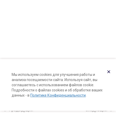
8
Модуль 3: пептидная
косметика
Контакты
Карта сайта
8
Модуль 4: уход за кожей
с акне
Поддержка и раскрутка сайта —
Hardkod.ru
}
9
Модуль 5: купероз,
розацеа, чувствительная
кожа
✕
Мы используем cookies для улучшения работы и
анализа посещаемости сайта. Используя сайт, вы
соглашаетесь с использованием файлов cookie.
Установочная лекция модуля
Подробности о файлах cookies и об обработке ваших
180 минут
данных - в
Политике Конфиденциальности
.
Калькуляторы формул и чек-
Предыдущий
Следующий
листы модуля