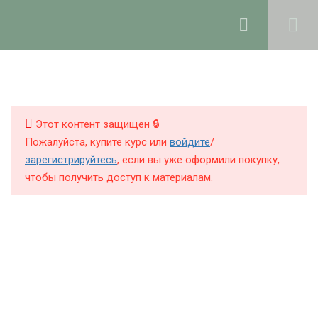
Ольга Ларноди, 2025
hello@lalavanda.school
1
Рабочие группы курса в
ТГ и Max
КНИГИ
КУРСЫ
Этот контент защищен 🔒
Пожалуйста, купите курс или
войдите
/
12
Модуль 1: обновление
БЛОГ
зарегистрируйтесь
, если вы уже оформили покупку,
кожи - кислоты и
чтобы получить доступ к материалам.
О ШКОЛЕ
энзимы
8
Модуль 2:
антиоксидантная
Политика обработки персональных данных
косметика
Публичная оферта
Контакты