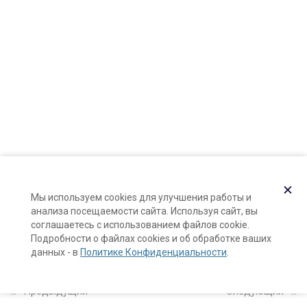
Карта сайта
8
Модуль 3: пептидная
Поддержка и раскрутка сайта —
Hardkod.ru
косметика
}
8
Модуль 4: уход за кожей
с акне
9
Модуль 5: купероз,
розацеа, чувствительная
кожа
✕
Мы используем cookies для улучшения работы и
анализа посещаемости сайта. Используя сайт, вы
соглашаетесь с использованием файлов cookie.
7
Модуль 6: барьерная
Подробности о файлах cookies и об обработке ваших
терапия и уход за кожей
данных - в
Политике Конфиденциальности
.
атопиков
Предыдущий
Следующий