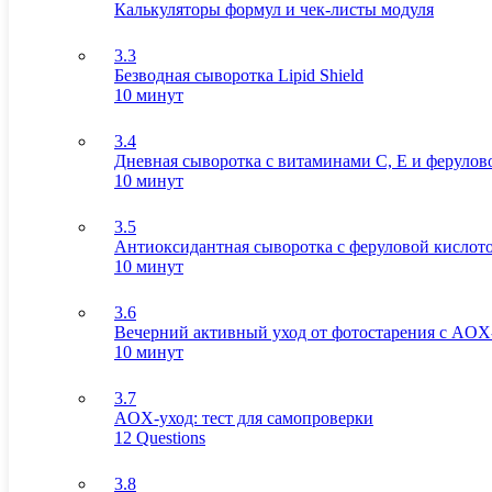
Калькуляторы формул и чек-листы модуля
3.3
Безводная сыворотка Lipid Shield
10 минут
3.4
Дневная сыворотка с витаминами С, Е и ферулов
10 минут
3.5
Антиоксидантная сыворотка с феруловой кислото
10 минут
3.6
Вечерний активный уход от фотостарения с AOX
10 минут
3.7
AOX-уход: тест для самопроверки
12 Questions
3.8