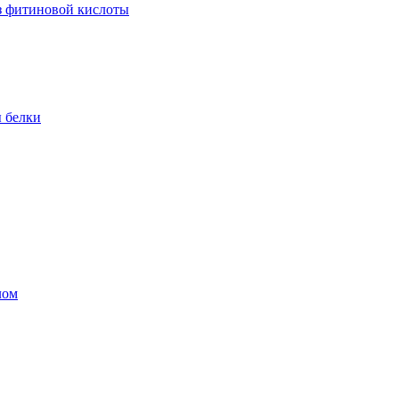
из фитиновой кислоты
 белки
лом