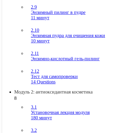
2.9
Энзимный пилинг в пудре
11 минут
2.10
Энзимная пудра для очищения кожи
10 минут
2.11
Энзимно-кислотный гель-пилинг
2.12
Тест для самопроверки
14 Questions
Модуль 2: антиоксидантная косметика
8
3.1
Установочная лекция модуля
180 минут
3.2