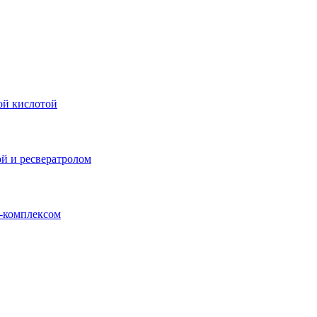
ой кислотой
й и ресвератролом
-комплексом