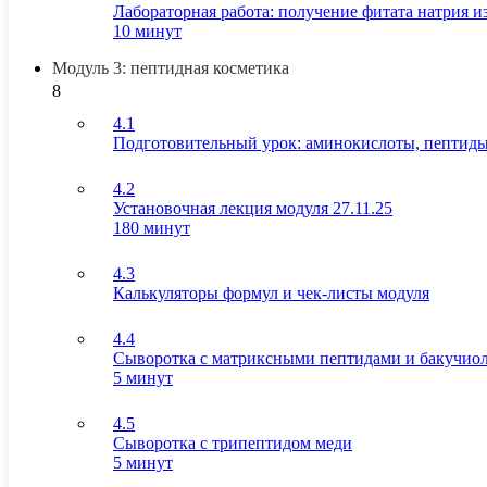
Лабораторная работа: получение фитата натрия 
10 минут
Модуль 3: пептидная косметика
8
4.1
Подготовительный урок: аминокислоты, пептиды
4.2
Установочная лекция модуля 27.11.25
180 минут
4.3
Калькуляторы формул и чек-листы модуля
4.4
Сыворотка с матриксными пептидами и бакучио
5 минут
4.5
Сыворотка с трипептидом меди
5 минут