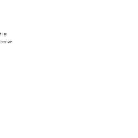
и на
ранний