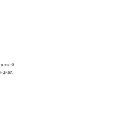
а кожей
нциал,