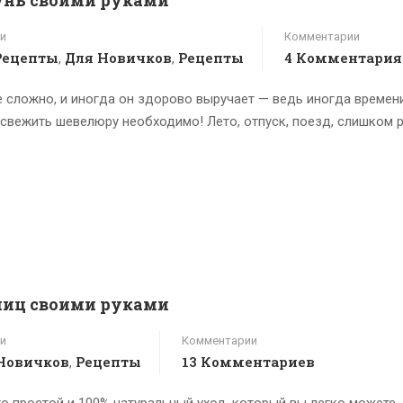
и
Комментарии
Рецепты
Для Новичков
Рецепты
4 Комментария
,
,
 сложно, и иногда он здорово выручает — ведь иногда времен
освежить шевелюру необходимо! Лето, отпуск, поезд, слишком 
сниц своими руками
и
Комментарии
Новичков
Рецепты
13 Комментариев
,
о простой и 100% натуральный уход, который вы легко можете