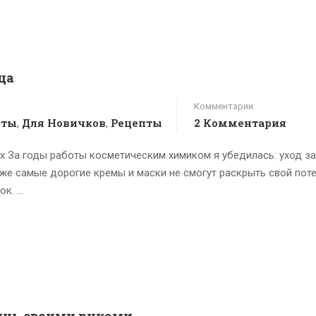
ца
Комментарии
пты
Для Новичков
Рецепты
2 Комментария
,
,
х За годы работы косметическим химиком я убедилась: уход з
же самые дорогие кремы и маски не смогут раскрыть свой поте
ок. …
унь своими руками