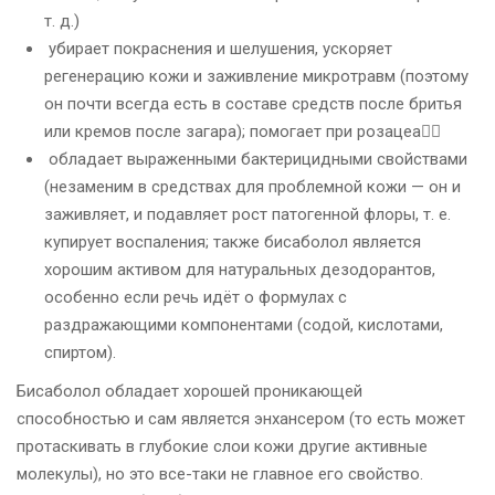
т. д.)
убирает покраснения и шелушения, ускоряет
регенерацию кожи и заживление микротравм (поэтому
он почти всегда есть в составе средств после бритья
или кремов после загара); помогает при розацеа☝🏻
обладает выраженными бактерицидными свойствами
(незаменим в средствах для проблемной кожи — он и
заживляет, и подавляет рост патогенной флоры, т. е.
купирует воспаления; также бисаболол является
хорошим активом для натуральных дезодорантов,
особенно если речь идёт о формулах с
раздражающими компонентами (содой, кислотами,
спиртом).
Бисаболол обладает хорошей проникающей
способностью и сам является энхансером (то есть может
протаскивать в глубокие слои кожи другие активные
молекулы), но это все-таки не главное его свойство.