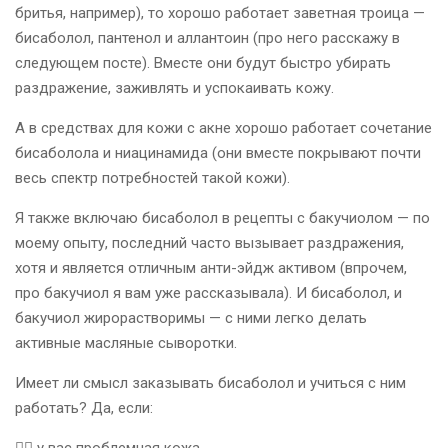
бритья, например), то хорошо работает заветная троица —
бисаболол, пантенол и аллантоин (про него расскажу в
следующем посте). Вместе они будут быстро убирать
раздражение, заживлять и успокаивать кожу.
А в средствах для кожи с акне хорошо работает сочетание
бисаболола и ниацинамида (они вместе покрывают почти
весь спектр потребностей такой кожи).
Я также включаю бисаболол в рецепты с бакучиолом — по
моему опыту, последний часто вызывает раздражения,
хотя и является отличным анти-эйдж активом (впрочем,
про бакучиол я вам уже рассказывала). И бисаболол, и
бакучиол жирорастворимы — с ними легко делать
активные масляные сыворотки.
Имеет ли смысл заказывать бисаболол и учиться с ним
работать? Да, если:
☝🏻 у вас проблемная кожа