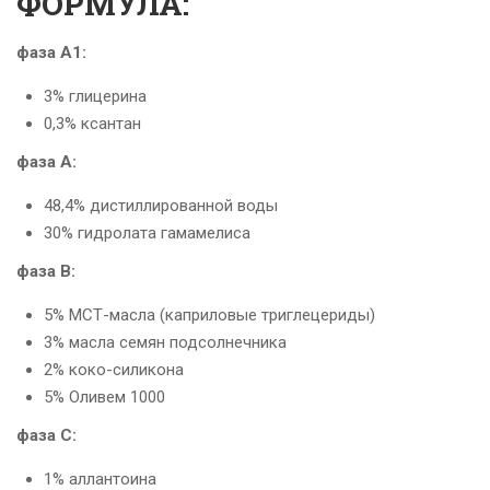
ФОРМУЛА:
фаза А1:
3% глицерина
0,3% ксантан
фаза А:
48,4% дистиллированной воды
30% гидролата гамамелиса
фаза В:
5% МСТ-масла (каприловые триглецериды)
3% масла семян подсолнечника
2% коко-силикона
5% Оливем 1000
фаза С:
1% аллантоина