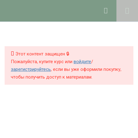
Ольга Ларноди, 2025
hello@lalavanda.school
3
Введение
КНИГИ
КУРСЫ
Этот контент защищен 🔒
4
Косметические DIY-
Пожалуйста, купите курс или
войдите
/
подарки
БЛОГ
зарегистрируйтесь
, если вы уже оформили покупку,
чтобы получить доступ к материалам.
О ШКОЛЕ
13
СПА-подарки
Соль для ванны
4 минуты
Политика обработки персональных данных
Публичная оферта
Соль для ванны с пеной
Контакты
7 минут