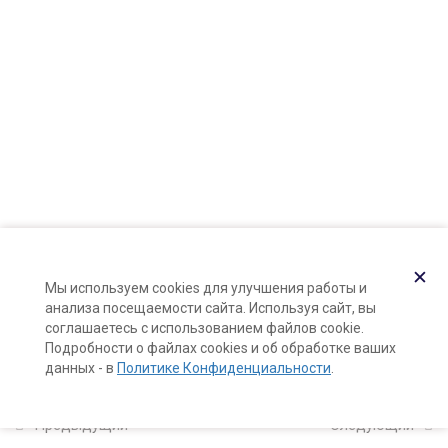
Карта сайта
Поддержка и раскрутка сайта —
Hardkod.ru
Смеси для молочной ванны
6 минут
}
Пудра феи для ванной
6 минут
Шоколад для ванной
6 минут
Бонусный урок:
✕
Мы используем cookies для улучшения работы и
самоэмульгирующийся
анализа посещаемости сайта. Используя сайт, вы
шоколад для ванной
соглашаетесь с использованием файлов cookie.
10 минут
Подробности о файлах cookies и об обработке ваших
данных - в
Политике Конфиденциальности
.
Foot soak: соли для ванны для
ног
Предыдущий
Следующий
6 минут