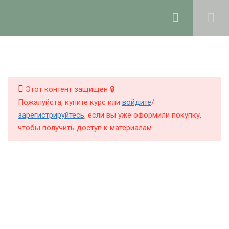
Ольга Ларноди, 2025
hello@lalavanda.school
3
Введение
КНИГИ
КУРСЫ
Этот контент защищен 🔒
4
Косметические DIY-
Пожалуйста, купите курс или
войдите
/
подарки
БЛОГ
зарегистрируйтесь
, если вы уже оформили покупку,
чтобы получить доступ к материалам.
О ШКОЛЕ
13
СПА-подарки
6
Свечи
Политика обработки персональных данных
Публичная оферта
Общая информация
Контакты
22 минуты