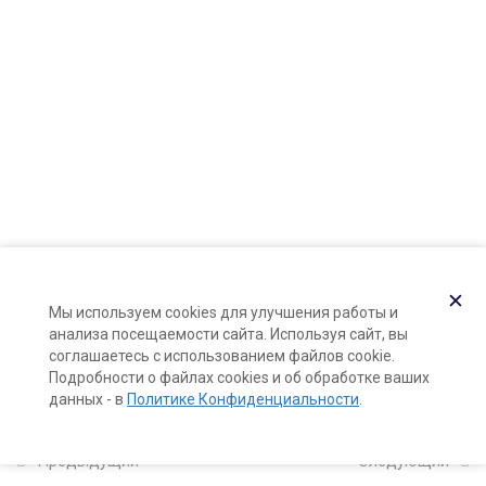
Карта сайта
Поддержка и раскрутка сайта —
Hardkod.ru
Интерьерная арома-свеча с
деревянными фитилями
}
23 минуты
Свеча «новогодняя карамель»
из кокосового и пальмового
воска
10 минут
Массажная свеча
✕
Мы используем cookies для улучшения работы и
8 минут
анализа посещаемости сайта. Используя сайт, вы
соглашаетесь с использованием файлов cookie.
Дорожная арома-свеча
Подробности о файлах cookies и об обработке ваших
данных - в
Политике Конфиденциальности
.
Восковые таблетки для арома-
лампы
Предыдущий
Следующий
3 минуты