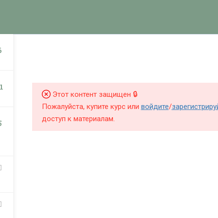
КНИГИ
КУРСЫ
БЛОГ
О Ш
НИГИ
КУРСЫ
6
1
Этот контент защищен 🔒
Пожалуйста, купите курс или
войдите
/
зарегистриру
доступ к материалам.
5