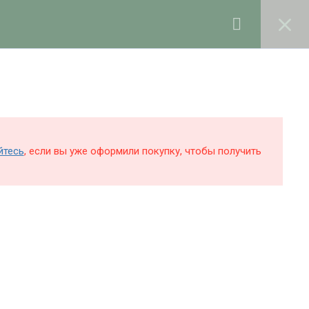
0
Войти в профиль
КОЛЕ
БЛОГ
О ШКОЛЕ
Поддержка и раскрутка сайта —
Hardkod.ru
йтесь
, если вы уже оформили покупку, чтобы получить