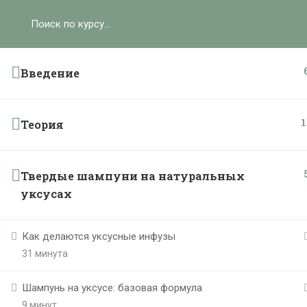
Ольга Ларноди, 2025
hello@lalavanda.school
К
Введение
1
Теория
Политика обработки персональных данных
Публичная оферта
Контакты
Твердые шампуни на натуральных
Карта сайта
уксусах
}
Как делаются уксусные инфузы
31 минута
Шампунь на уксусе: базовая формула
9 минут