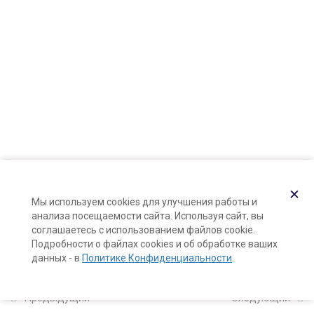
Карта сайта
10 минут
Поддержка и раскрутка сайта —
Hardkod.ru
Мастер-класс: очищающий
}
баттер для лица
10 минут
Мастер-класс: гель для
очищения жирной кожи
15 минут
Мастер-класс: нежный мусс для
✕
Мы используем cookies для улучшения работы и
очищения нормальной кожи
анализа посещаемости сайта. Используя сайт, вы
10 минут
соглашаетесь с использованием файлов cookie.
Подробности о файлах cookies и об обработке ваших
данных - в
Политике Конфиденциальности
.
Мастер-класс: крем-гоммаж для
зрелой кожи лица
10 минут
Предыдущий
Следующий