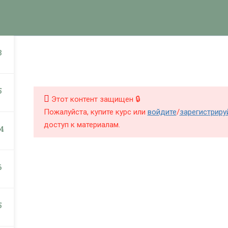
КНИГИ
КУРСЫ
БЛОГ
О Ш
НИГИ
КУРСЫ
3
5
Этот контент защищен 🔒
Пожалуйста, купите курс или
войдите
/
зарегистриру
доступ к материалам.
4
6
5