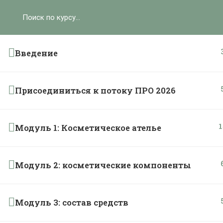
Ольга Ларноди, 2025
hello@lalavanda.school
К
Введение
Присоединиться к потоку ПРО 2026
Политика обработки персональных данных
Публичная оферта
Контакты
1
Модуль 1: Косметическое ателье
Карта сайта
}
Модуль 2: косметические компоненты
Модуль 3: состав средств