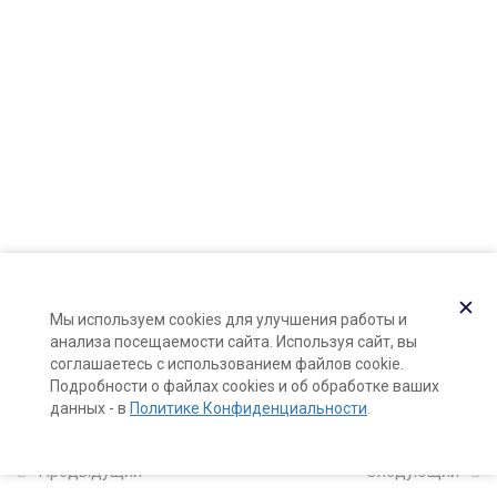
Карта сайта
Глицериновый экстракт
Поддержка и раскрутка сайта —
Hardkod.ru
лаванды и питательный крем
для тела на его основе
}
12 минут
Глицериновый экстракт
клубники и крем-гель для
жирной и проблемной кожи
на его основе
12 минут
✕
Мы используем cookies для улучшения работы и
Глицериновые экстракты
анализа посещаемости сайта. Используя сайт, вы
розмарина и лимона и шампунь
соглашаетесь с использованием файлов cookie.
для жирной кожи на их основе
Подробности о файлах cookies и об обработке ваших
данных - в
Политике Конфиденциальности
.
22 минуты
Глицериновый экстракт
Предыдущий
Следующий
петрушки и крем-гель от отеков