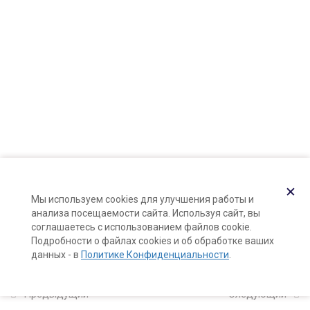
Карта сайта
Глицериновый экстракт
Поддержка и раскрутка сайта —
Hardkod.ru
лаванды и питательный крем
для тела на его основе
}
12 минут
Глицериновый экстракт
клубники и крем-гель для
жирной и проблемной кожи на
его основе
12 минут
✕
Мы используем cookies для улучшения работы и
Глицериновые экстракты
анализа посещаемости сайта. Используя сайт, вы
розмарина и лимона и
соглашаетесь с использованием файлов cookie.
шампунь для жирной кожи на
Подробности о файлах cookies и об обработке ваших
данных - в
Политике Конфиденциальности
.
их основе
22 минуты
Предыдущий
Следующий
Глицериновый экстракт