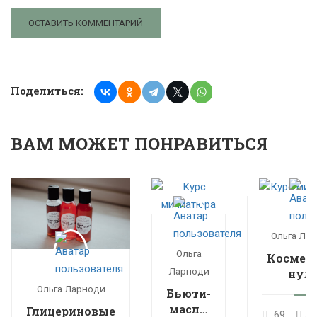
Поделиться:
ВАМ МОЖЕТ ПОНРАВИТЬСЯ
Ольга Ла
Ольга
Космети
Ларноди
нуля
расшире
Ольга Ларноди
Бьюти-
кур
масла:
Глицериновые
69
46