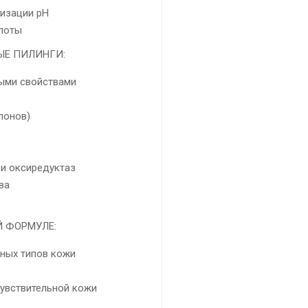
изации pH
слоты
ЫЕ ПИЛИНГИ:
ными свойствами
лонов)
 и оксиредуктаз
ва
е
 ФОРМУЛЕ:
ных типов кожи
чувствительной кожи