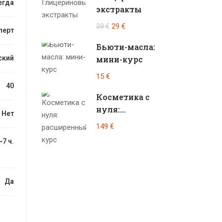
егда
экстракты
29 €
39 €
перт
Бьюти-масла:
ский
мини-курс
15 €
40
Косметика с
нуля:
Нет
расширенный
149 €
курс
~7 ч.
Да