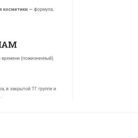
я косметики —
формула,
ЛАМ
о времени (пожизненный)
а, в закрытой ТГ группе и
.