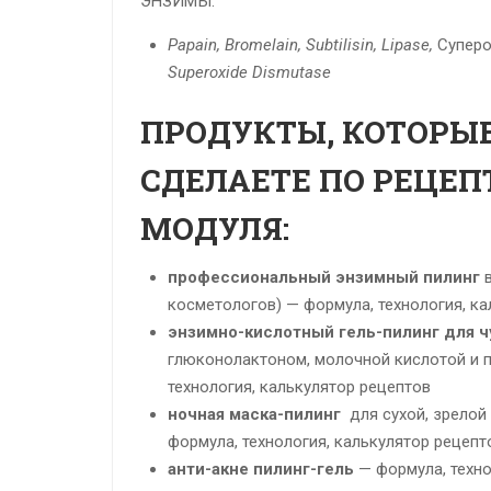
ЭНЗИМЫ:
Papain,
Bromelain,
Subtilisin,
Lipase,
Суперо
Superoxide Dismutase
ПРОДУКТЫ, КОТОРЫ
СДЕЛАЕТЕ ПО РЕЦЕ
МОДУЛЯ:
профессиональный энзимный пилинг
в
косметологов) — формула, технология, к
энзимно-кислотный гель-пилинг для 
глюконолактоном, молочной кислотой и 
технология, калькулятор рецептов
ночная маска-пилинг
для сухой, зрелой
формула, технология, калькулятор рецепт
анти-акне пилинг-гель
— формула, техно