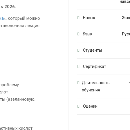
навс
ь 2026.
Навык
Экс
ка
«, который можно
становочная лекция
Язык
Рус
Студенты
Сертификат
Длительность
 проблему
обучения
слот
ты (азелаиновую,
Оценки
активных кислот