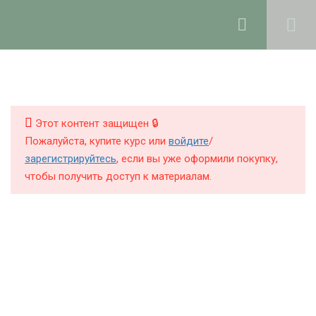
Ольга Ларноди, 2025
hello@lalavanda.school
1
Введение
КНИГИ
Введение
КУРСЫ
Этот контент защищен 🔒
Пожалуйста, купите курс или
войдите
/
БЛОГ
зарегистрируйтесь
, если вы уже оформили покупку,
7
Рецепты
чтобы получить доступ к материалам.
О ШКОЛЕ
Политика обработки персональных данных
Публичная оферта
Контакты