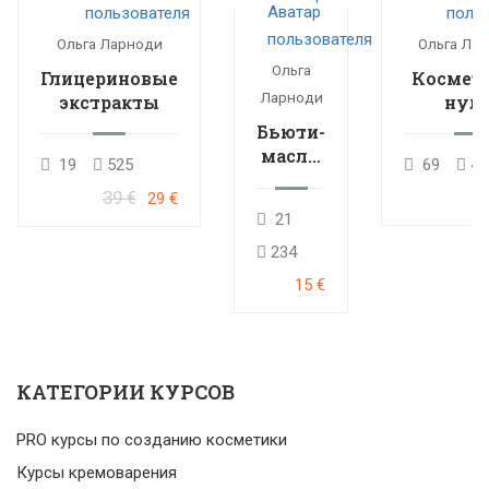
Ольга Ларноди
Ольга Ла
Ольга
Глицериновые
Космети
Ларноди
экстракты
нуля
расшире
Бьюти-
кур
масла:
19
525
69
46
мини-
39 €
29 €
курс
21
234
15 €
КАТЕГОРИИ КУРСОВ
PRO курсы по созданию косметики
Курсы кремоварения