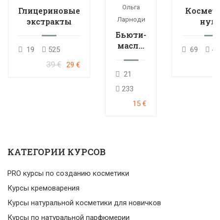
Ольга
Глицериновые
Космети
Ларноди
экстракты
нуля
расшире
Бьюти-
кур
масла:
19
525
69
46
мини-
39 €
29 €
курс
21
233
15 €
КАТЕГОРИИ КУРСОВ
PRO курсы по созданию косметики
Курсы кремоварения
Курсы натуральной косметики для новичков
Курсы по натуральной парфюмерии