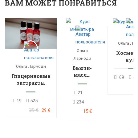
ВАМ МОЖЕТ ПОНРАВИТЬСЯ
Ольга Ла
Ольга
Космети
Ларноди
нуля
расшире
Ольга Ларноди
Бьюти-
кур
масла:
Глицериновые
69
46
мини-
экстракты
курс
21
19
525
234
39 €
29 €
15 €