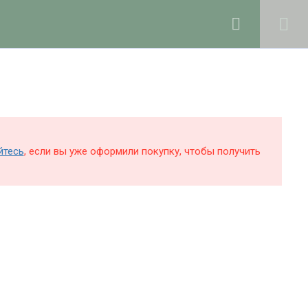
0
Войти в профиль
КОЛЕ
БЛОГ
О ШКОЛЕ
Поддержка и раскрутка сайта —
Hardkod.ru
йтесь
, если вы уже оформили покупку, чтобы получить