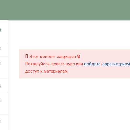
КНИГИ
КУРСЫ
БЛОГ
О Ш
НИГИ
КУРСЫ
9
Этот контент защищен 🔒
Пожалуйста, купите курс или
войдите
/
зарегистриру
доступ к материалам.