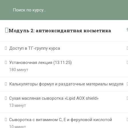
Ольга Ларноди, 2025
hello@lalavanda.school
К
Модуль 2: антиоксидантная косметика
Доступ в ТГ-группу курса
Политика обработки персональных данных
Установочная лекция (13.11.25)
Публичная оферта
180 минут
Контакты
Карта сайта
Калькуляторы формул и раздаточные материалы модуля
}
Cухая масляная сыворотка «Lipid AOX shield»
13 минут
Сыворотка с витамином С, Е и феруловой кислотой
10 минут