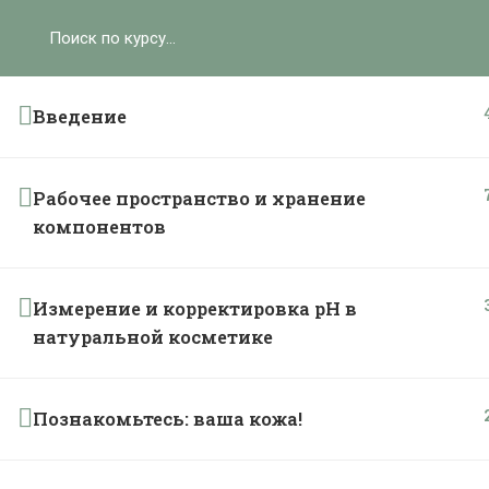
Ольга Ларноди, 2025
hello@lalavanda.school
К
Введение
Рабочее пространство и хранение
Политика обработки персональных данных
компонентов
Публичная оферта
Контакты
Карта сайта
Измерение и корректировка рН в
натуральной косметике
}
Познакомьтесь: ваша кожа!