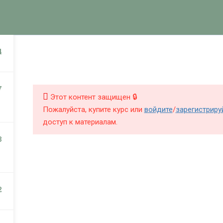
КНИГИ
КУРСЫ
БЛОГ
О Ш
НИГИ
КУРСЫ
4
7
Этот контент защищен 🔒
Пожалуйста, купите курс или
войдите
/
зарегистриру
доступ к материалам.
3
2