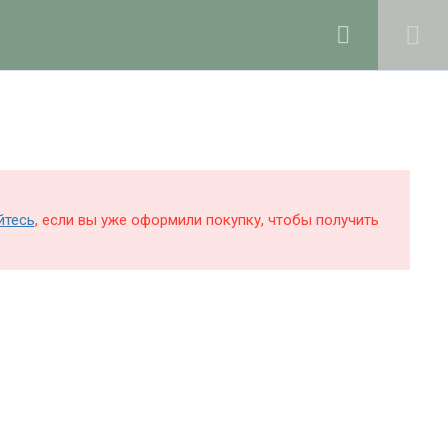
0
Войти в профиль
КОЛЕ
БЛОГ
О ШКОЛЕ
Поддержка и раскрутка сайта —
Hardkod.ru
йтесь
, если вы уже оформили покупку, чтобы получить